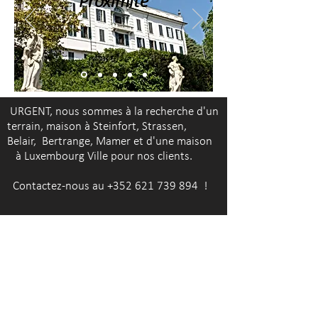
Proximité
URGENT, nous sommes à la recherche d'un
terrain, maison à Steinfort, Strassen,
Belair, Bertrange, Mamer et d'une maison
à Luxembourg Ville pour nos clients.
Contactez-nous au
+352 621 739 894
!
Biens immobiliers / Agences Immobilières /
syndic de copropriété / Appartement / Vente
appartement / Projet immobilier / Agence
immobilière / Habitable / Rénover /
Exclusivité /Achat d’une maison / Annonces
immobilières / Courtier / Honoraires /
Copropriété / Marché immobilier / Cuisine